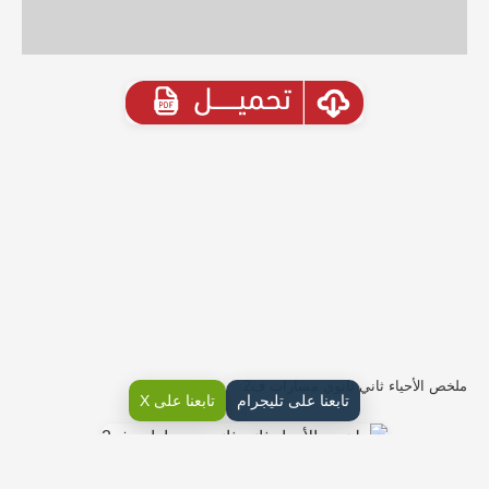
ملخص الأحياء ثاني ثانوي مسارات ف2
تابعنا على تليجرام
تابعنا على X
ملخص فصل الجهازان الهيكلي والعضلي