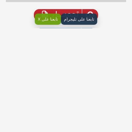
تابعنا على تليجرام
تابعنا على X
أوراق عمل الكيمياء ثاني ثانوي مسارات ف2