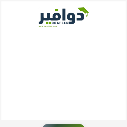
خطي
لى
لمحتوى