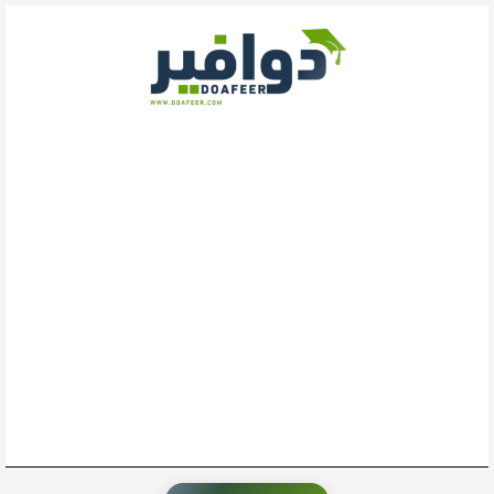
خطي
لى
لمحتوى