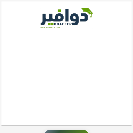
خطي
لى
لمحتوى