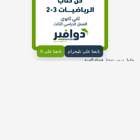
تابعنا على تليجرام
تابعنا على X
حلول درس تمثيل فضاء العينة
ألقيت قطعة نقد مرة واحدة، ثم رمي مكعب مرقم مرة واحدة أيضًا، مثل
فضاء العينة لهذه التجربة باستعمال القائمة المنظمة، والجدول، والرسم
الشجري
أوجد عدد النواتج الممكنة في الحالات الآتية:
اختيار إجابات لجميع الأسئلة المبينة في النموذج المجاور.
حل أسئلة درس الاحتمال باستعمال التباديل والتوافيق
تحقق من فهمك
بطاقات جامعية تستعمل الأرقام 1_9 دون تكرار العمل بطاقات للطلاب
مكونة من 8 منازل