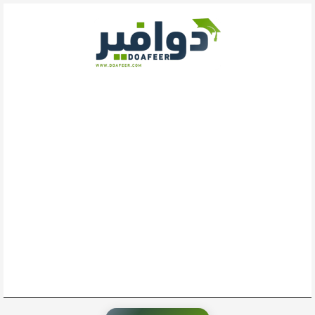
خطي
لى
لمحتوى