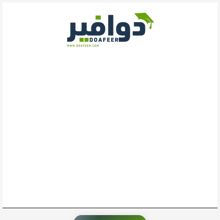
خطي
لى
لمحتوى