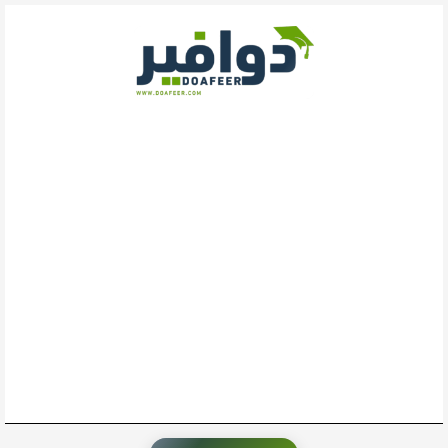
خطي
لى
لمحتوى