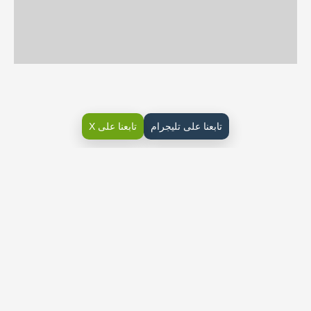
تابعنا على تليجرام
تابعنا على X
حل كتاب التقنية الرقمية ثاني ثانوي مسارات ف2