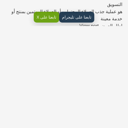
التسويق
هو عملية جذب العملاء المحتملين أو العملاء المهتمين بمنتج أو
تابعنا على تليجرام
تابعنا على X
خدمة معينة
إطار العرض View port
هو المنطقة المرئية للمستخدم من الصفحة الالكترونية ويتم
التحكم فيه بواسطة وسم
التصميم الرسومي
هو استخدام مجموعة عناصر كالصور والرسومات والرموز
والنصوص ودمجها لتوصيل المعلومات أو الأفكار بطريقة بصرية
مؤثرة
مراجعة مادة الرقمية ثاني ثانوي
مسارات
جافا سكريبت
هي لغة برمجة عالية المستوى تستخدم لجعل صفحات HTML
أكثر ديناميكية وتفاعلية
الشعار logo