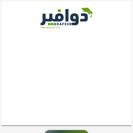
خطي
لى
لمحتوى