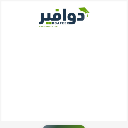
خطي
لى
لمحتوى