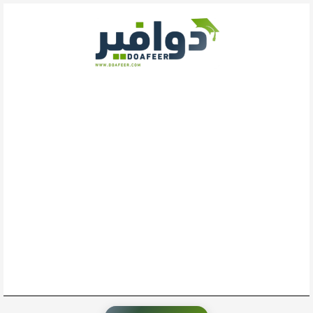
خطي
لى
لمحتوى