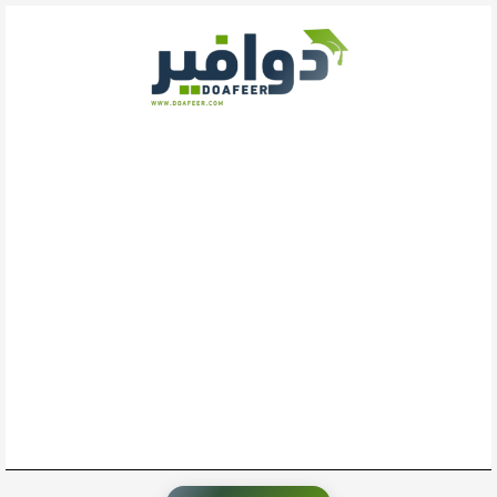
خطي
لى
لمحتوى