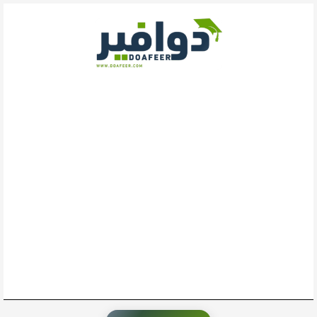
خطي
لى
لمحتوى