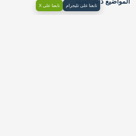
المواضيع ذات الصلة
تابعنا على تليجرام
تابعنا على X
1- التهيئة والاستعداد
2- أسرتي
الوحدة الثانية : مدرستي
مدرستي هي مكان تعليمي رائع حيث أقضي معظم وقتي خلال الأيام
الدراسية. تقع في حي سكني هادئ وتحتوي على مبانٍ مختلفة تضم
الفصول الدراسية والمكتبة والمختبرات والمناطق الرياضية.
إنها مدرسة كبيرة وحديثة توفر بيئة مشجعة للتعلم والتطور الشخصي.
في المدرسة، أتلقى التعليم من قبل معلمين متخصصين وأتعرف على