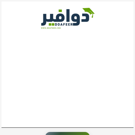
خطي
لى
لمحتوى