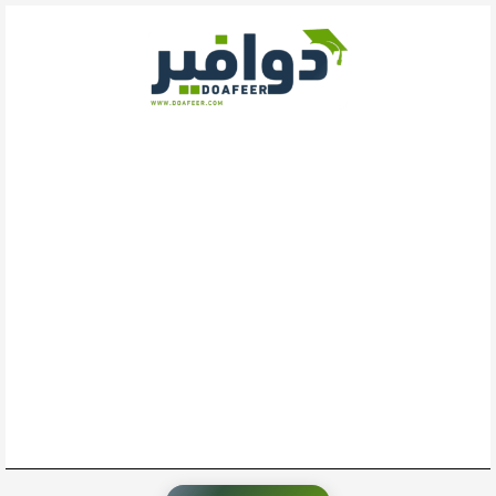
خطي
لى
لمحتوى