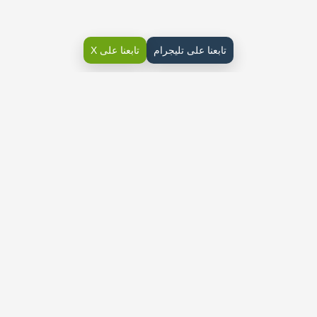
تابعنا على تليجرام
تابعنا على X
كتاب فنية خامس ابتدائي ف1
مجال الرسم
مجال الرسم هو فن تصوير الأشكال والأشياء باستخدام الخطوط
والألوان. يعتبر الرسم واحدًا من أقدم وأشهر فنون التعبير البصري في
العالم.
يمكن استخدام الرسم للتعبير عن الأفكار والمشاعر وإيصال رسائل
مختلفة.
درس الخامات المختلفة والمنظور والنسب
والتناسب
تتوفر العديد من الخامات المختلفة التي يمكن استخدامها في الرسم.