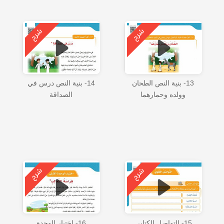
13- بنية النص الطحان
14- بنية النص درس في
وولده وحمارهما
الصداقة
15- التواصل الكتابي
16- اختبار الوحدة