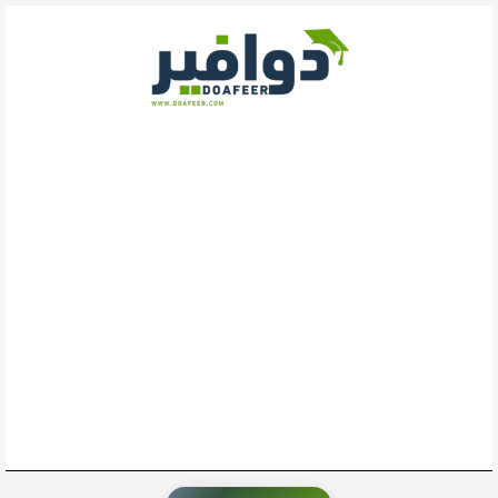
خطي
لى
لمحتوى