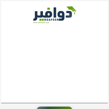
خطي
لى
لمحتوى