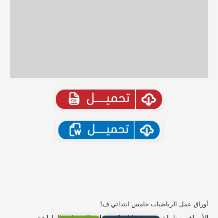
أوراق عمل الرياضيات خامس ابتدائي ف1