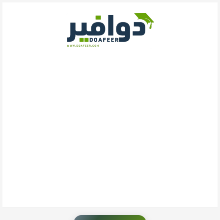
خطي
لى
لمحتوى