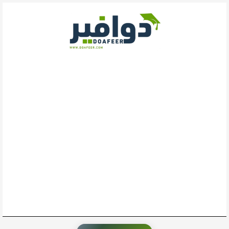
خطي
لى
لمحتوى