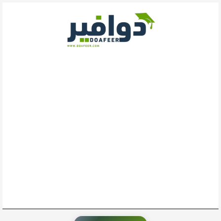
خطي
لى
لمحتوى