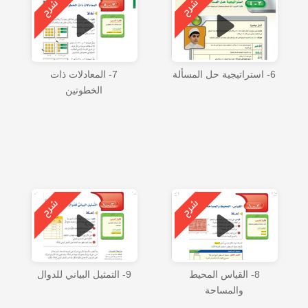
6- استراتيجية حل المسألة
7- المعادلات ذات
الخطوتين
8- القياس المحيط
9- التمثيل البياني للدوال
والمساحة