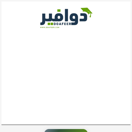
خطي
لى
لمحتوى