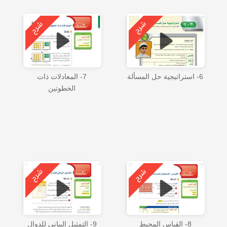
6- استراتيجية حل المسألة
7- المعادلات ذات
الخطوتين
8- القياس المحيط
9- التمثيل البياني للدوال