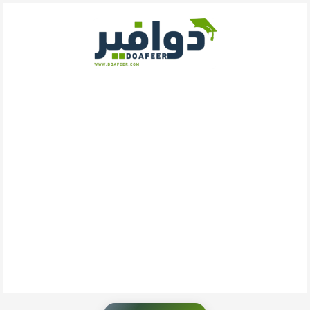
خطي
لى
لمحتوى