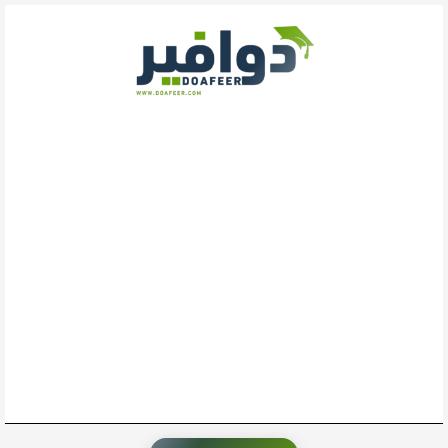
خطي
لى
لمحتوى