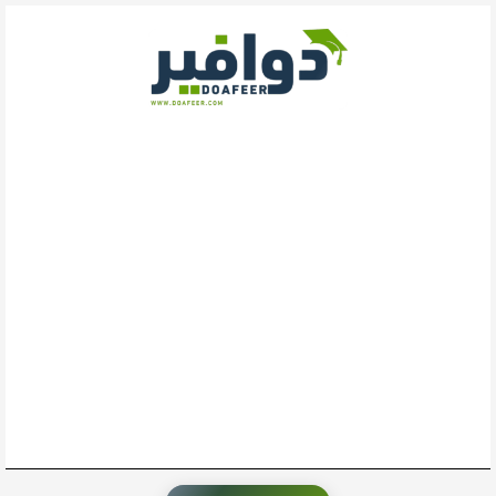
خطي
لى
لمحتوى