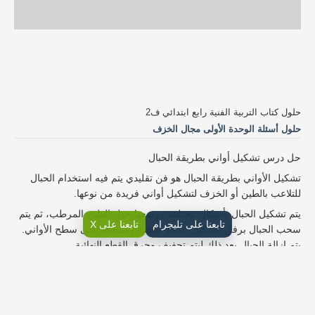
حلول كتاب التربية الفنية رابع ابتدائي ف2
حلول أسئلة الوحدة الأولى مجال الخزف
حل درس تشكيل أواني بطريقة الحبال
تشكيل الأواني بطريقة الحبال هو فن تقليدي يتم فيه استخدام الحبال
للتلاعب بالطين أو الخزف لتشكيل أواني فريدة من نوعها.
يتم تشكيل الحبال بأشكال مختلفة ووضعها حول الطين المرطب، ثم يتم
تابعنا على تليجرام
تابعنا على X
سحب الحبال برفق لتشكيل أنماط معقدة ومتماثلة على سطح الأواني.
يتم إزالة الحبال بعد ذلك ليتم تجفيف وحرق القطع النهائية.
يمكننا القول عرف الطينة السائلة؟
ما هي الخامات والأدوات الأساسية في صناعة الأواني الخزفية؟
حل تربية فنية رابع ابتدائي الفصل