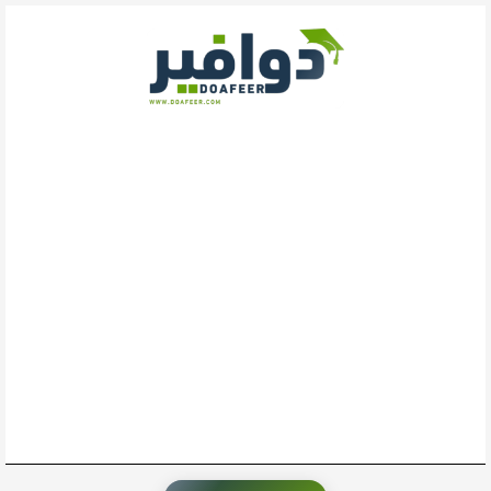
خطي
لى
لمحتوى