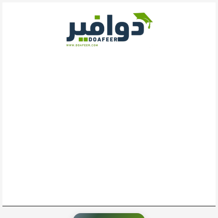
خطي
لى
لمحتوى