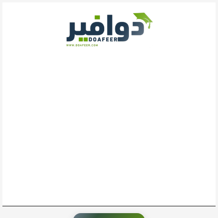
خطي
لى
لمحتوى