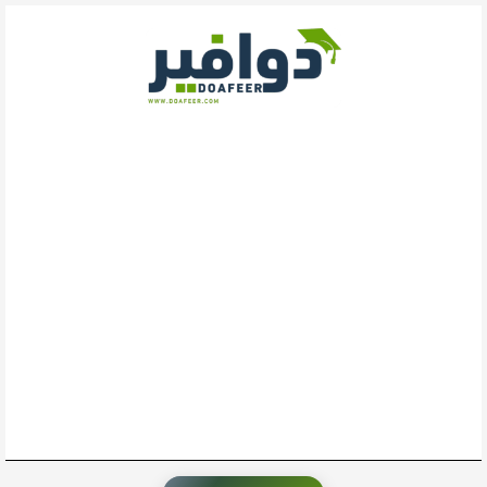
خطي
لى
لمحتوى