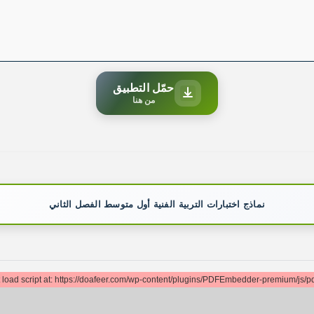
حمّل التطبيق
من هنا
نماذج اختبارات التربية الفنية أول متوسط الفصل الثاني
t load script at: https://doafeer.com/wp-content/plugins/PDFEmbedder-premium/js/pdf