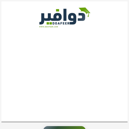
خطي
لى
لمحتوى