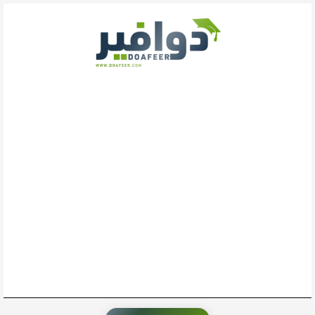
خطي
لى
لمحتوى