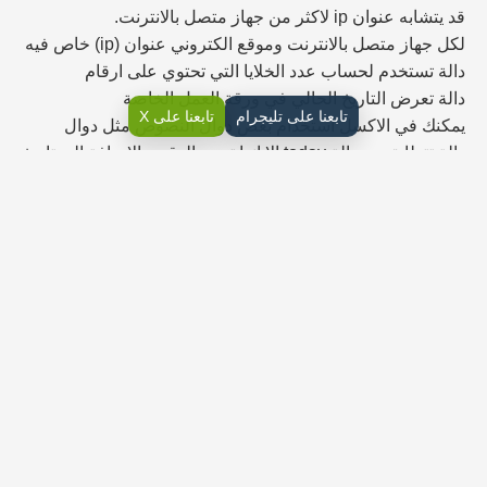
قد يتشابه عنوان ip لاكثر من جهاز متصل بالانترنت.
لكل جهاز متصل بالانترنت وموقع الكتروني عنوان (ip) خاص فيه
دالة تستخدم لحساب عدد الخلايا التي تحتوي على ارقام
دالة تعرض التاريخ الحالي في ورقة العمل الخاصة
تابعنا على تليجرام
تابعنا على X
يمكنك في الاكسل استخدام بعض دوال النصوص مثل دوال
دالة تتطابق مع دالة today الا انها ترجع الوقت بالاضافة الى تاريخ
نظامك
دالة تستخدم لدمج خليتين نصيتين او اكثر
دوال لا تأخذ اي وسيطات
دالة تستخدم لحساب عدد الاحرف التي يحتوي عليها الاسم
الكامل
اوراق عمل مهارات رقمية اول متوسط
الفصل الثاني
اوراق عمل حاسب اول متوسط ف2