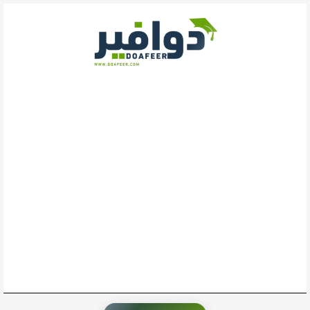
خطي
لى
لمحتوى