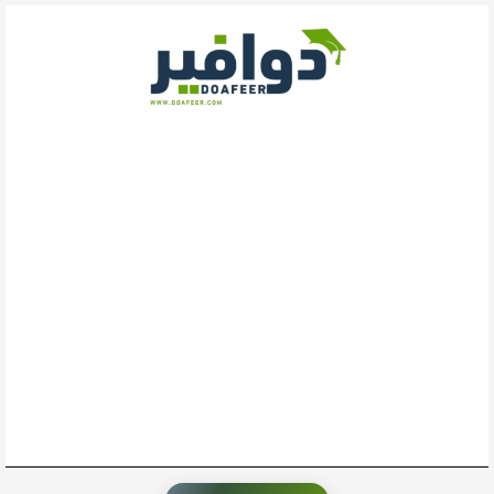
خطي
لى
لمحتوى