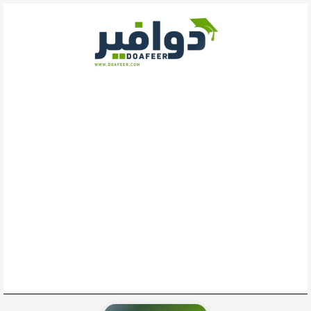
خطي
لى
لمحتوى