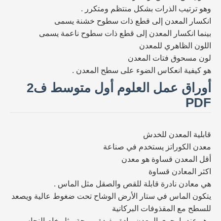
وهو ترتيب الذرات بشكل منتظم ومتكرر .
انكسار المعدن إلى قطع ذات سطوح خشنة يسمى
بينما انكسار المعدن إلى قطع ذات سطوح ناعمة يسمى
اللون الظاهري للمعدن
لون مسحوق فتات المعدن
هو كيفية انعكاس الضوء على سطح المعدن .
أوراق عمل العلوم أول متوسط ف2
PDF
قابلية المعدن للخدش
معدن الكوراتز يستخدم في صناعة
أقل المعدن قساوة هو معدن
اكثر المعادن قساوة
هي معادن نادرة قابلة للقص والصقل مثل الماس .
يتكون الماس في ستار الأرض الوشاح تحت ضغوط عالية ويصعد
للسطح مع المقذوفات البركانية
وهو عندما يحوي المعدن مادة مفيدة مربحة مثل خام النحاس .