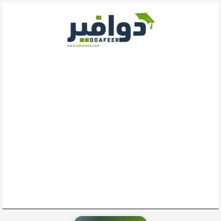
خطي
لى
لمحتوى