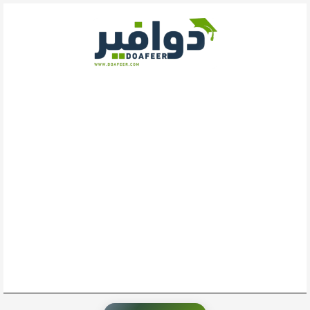
خطي
لى
لمحتوى