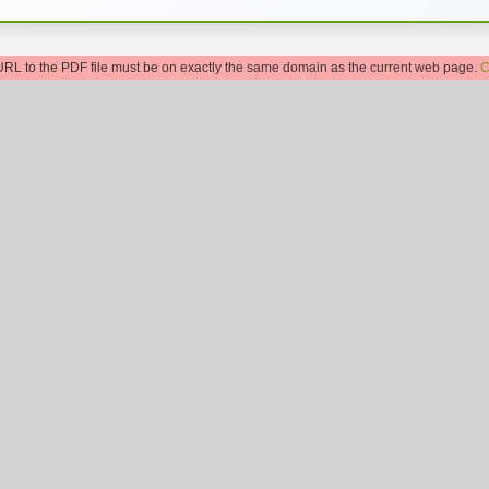
: URL to the PDF file must be on exactly the same domain as the current web page.
C