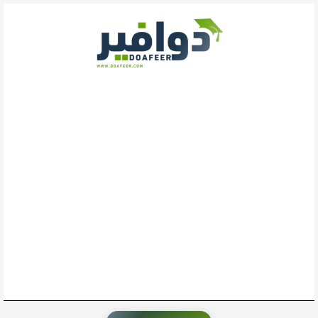
خطي
لى
لمحتوى