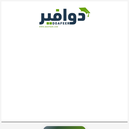
خطي
لى
لمحتوى