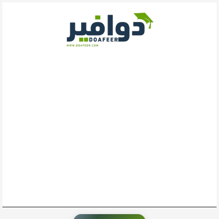
خطي
لى
لمحتوى