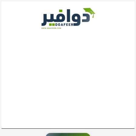
خطي
لى
لمحتوى