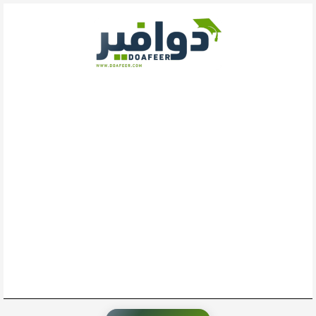
خطي
لى
لمحتوى