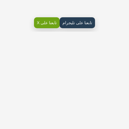
تابعنا على تليجرام
تابعنا على X
ملخص الفقه ثالث ثانوي مسارات ف2 تلخيص مختصر ومراجعة شاملة
ومحلولة قابلة للطباعة والتحميل والعرض المباشر PDF على موقع دوافير
التعليمي
ملخص وحدة مقدمة في الفقه
مراجعة درس أسباب خلاف العلماء
ملخص درس تعريف الفقه ونشأته ومدارسه
ملخص درس الفتوى والاستفتاء
مراجعة درس الأسرة