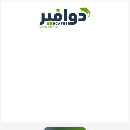
خطي
لى
لمحتوى