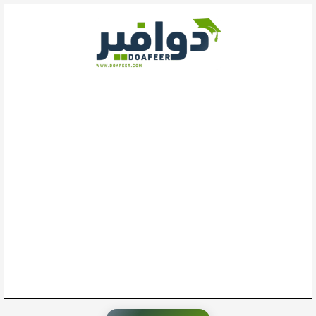
خطي
لى
لمحتوى