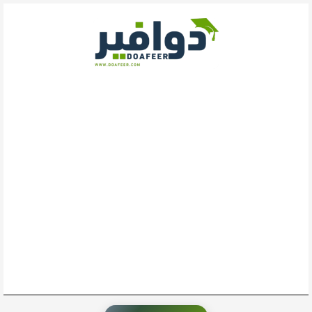
خطي
لى
لمحتوى