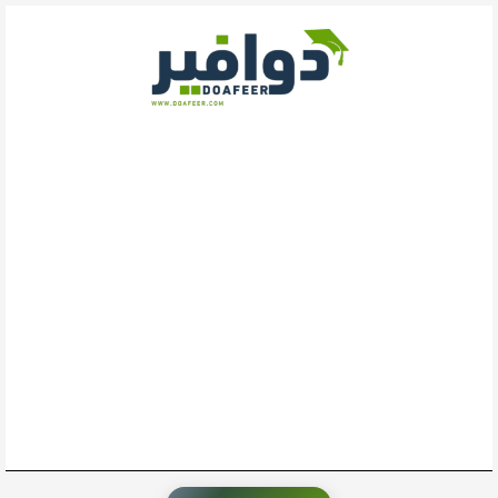
خطي
لى
لمحتوى