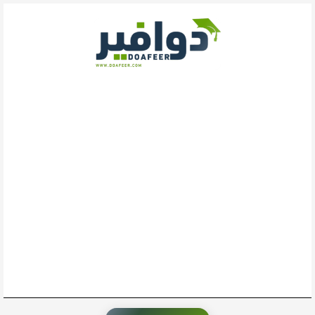
خطي
لى
لمحتوى