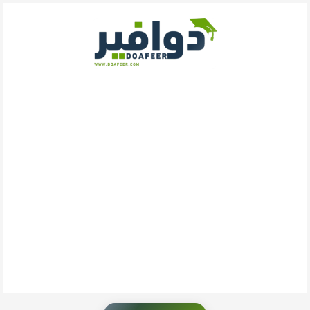
خطي
لى
لمحتوى