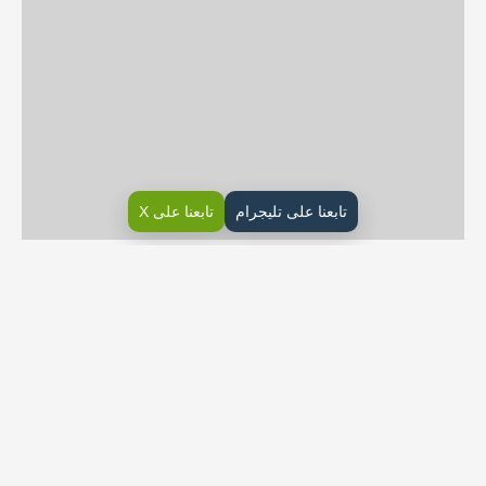
تابعنا على تليجرام
تابعنا على X
تحضير الإنجليزي Mega Goal1-2 اول ثانوي ف2
e strategy 1 – Education Five-Series (5 E’s)