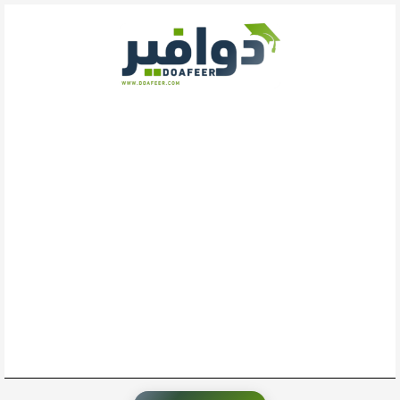
خطي
لى
لمحتوى